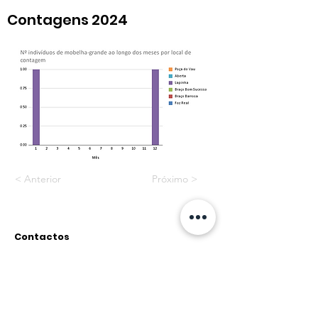
Contagens 2024
< Anterior
Próximo >
Contactos
Rua do Paul, nº12 2500-315
Caldas da Rainha
geral@associacao-