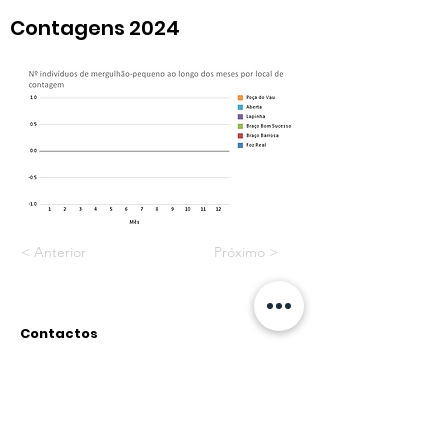
Contagens 2024
< Anterior
Próximo >
Contactos
Rua do Paul, nº12 2500-315
Caldas da Rainha
geral@associacao-