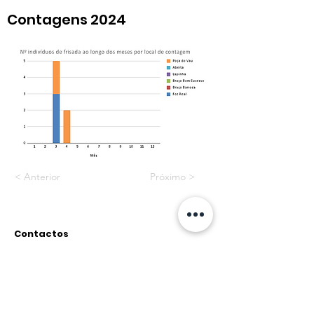
Contagens 2024
< Anterior
Próximo >
Contactos
Rua do Paul, nº12 2500-315
Caldas da Rainha
geral@associacao-